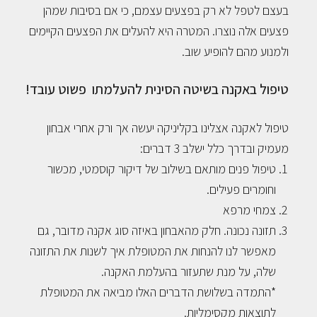
בעצם לטפל לא רק בפצעים עצמם, כי אם בסיבות שמהן
ר
פצעים אלה נוצרו. המטרה היא להעלים את הפצעים הקיימים
פ
ולמנוע מהם להופיע שוב.
י
טיפול באקנה בשיטה הסינית להעלמתו פשוט עובד!
ו
ת
טיפול לאקנה אצלינו בקליניקה יעשה אך ורק אחרי אבחון
ה
מעמיק ובדרך כלל ישלב 3 דברים:
נ
טיפול פנים מותאם בשילוב של דיקור קוסמטי, מכשור
י
וחומרים פעילים.
צמחי מרפא
מ
תזונה נכונה. חלק מהאבחון באיזה סוג אקנה מדובר, גם
ע
מאפשר לנו להנחות את המטופלת איך לשנות את התזונה
ד
שלה, על מנת שתעזור בהעלמת האקנה.
כ
*התמדה בשלושת הדברים האלו מביאה את המטופלת
ו
לתוצאות מקסימליות.