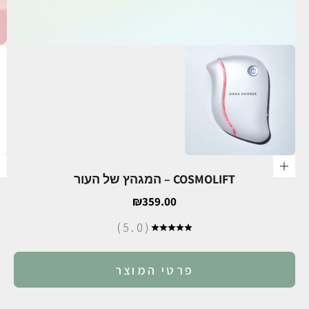
הוספה לסל
COSMOLIFT – המגהץ של העור
מחיר מבצע
₪359.00
(5.0)
פרטי המוצר