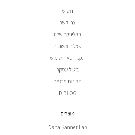
חיפוש
צרי קשר
ת את הסכמתי
הקליניקה שלנו
שיווקי והצעות
ואר אלקטרוני
שורת נוספים,
שאלות ותשובות
הווה גם אישור
וש ול
מדיניות
. ניתן לבטל את
 עת באמצעות
תקנון תנאי השימוש
ובת הדוא"ל:
.
support@dana
ביטול עסקה
מה
מדיניות פרטיות
D BLOG
מוצרים
Dana Kanner Lab