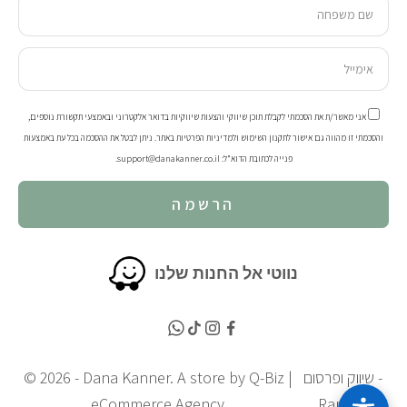
אני מאשר/ת את הסכמתי לקבלת תוכן שיווקי והצעות שיווקיות בדואר אלקטרוני ובאמצעי תקשורת נוספים,
והסכמתי זו מהווה גם אישור
לתקנון
השימוש ול
מדיניות הפרטיות
באתר. ניתן לבטל את ההסכמה בכל עת באמצעות
פנייה לכתובת הדוא"ל:
support@danakanner.co.il
.
הרשמה
נווטי אל החנות שלנו
שיווק ופרסום -
Q-Biz |
© 2026 - Dana Kanner. A store by
eCommerce Agency
Rankey