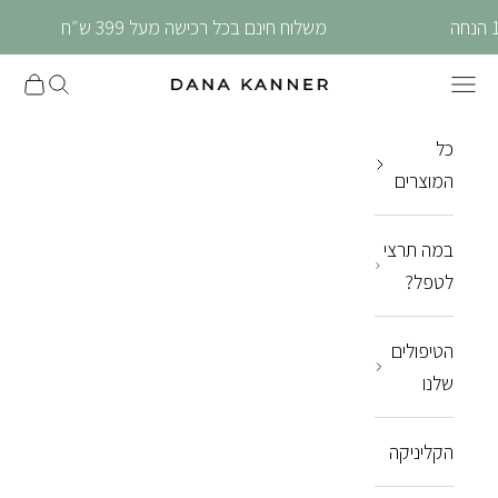
ילוג לתוכן
משלוח חינם בכל רכישה מעל 399 ש״ח
תפריט
חיפוש
סל הקני
Dana Kanner
כל
המוצרים
במה תרצי
לטפל?
הטיפולים
שלנו
הקליניקה