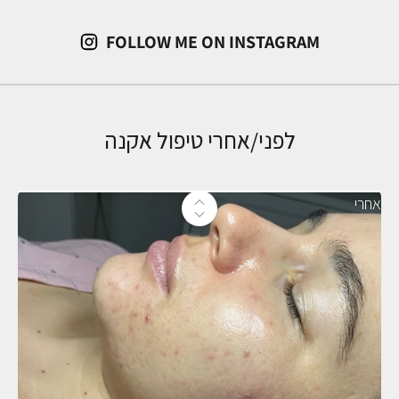
FOLLOW ME ON INSTAGRAM
ה
ק
לפני/אחרי טיפול אקנה
ה
י
השתמש במקשי החץ שמאלה וימינה כדי 
אחרי
ל
ה
ש
ל
D