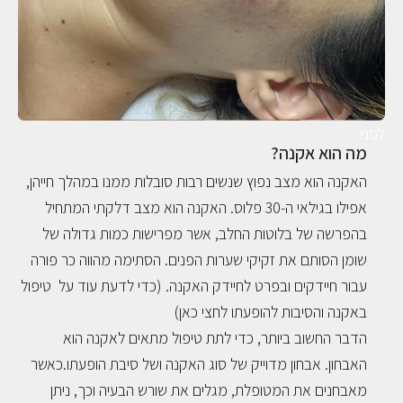
A
N
A
K
לפני
מה הוא אקנה?
A
האקנה הוא מצב נפוץ שנשים רבות סובלות ממנו במהלך חייהן,
N
אפילו בגילאי ה-30 פלוס. האקנה הוא מצב דלקתי המתחיל
N
בהפרשה של בלוטות החלב, אשר מפרישות כמות גדולה של
שומן הסותם את זקיקי שערות הפנים. הסתימה מהווה כר פורה
E
עבור חיידקים ובפרט לחיידק האקנה. (כדי לדעת עוד על טיפול
R
באקנה והסיבות להופעתו לחצי כאן)
הדבר החשוב ביותר, כדי לתת טיפול מתאים לאקנה הוא
ה
האבחון. אבחון מדוייק של סוג האקנה ושל סיבת הופעתו.כאשר
צ
מאבחנים את המטופלת, מגלים את שורש הבעיה וכך, ניתן
ט